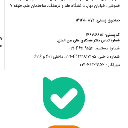
قموشی، خیابان بهار، دانشگاه علم و فرهنگ، ساختمان علم، طبقه 7
صندوق پستی:‌
871-۱۳۱۴۵
کدپستی:
۱۴۶۱۹۶۸۱۵
پس
شماره تماس دفتر همکاری های بین الملل:
ir
شماره مستقيم: 46129152-021
شماره داخلی: 5-44238171-021، داخلی 601 و 636
دورنگار : 46129152-021