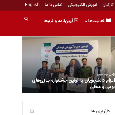
کارکنان
آموزش الکترونیکی
تماس با ما
English
فعالیت‌ها
آیین‌نامه‌ و فرم‌ها
تیر 23, 1402
آبان 12, 1403
اعزام دانشجویان به اولین جشـنواره بـازی‌های
بازدید رایز
بومی و محلی
دانشگاه عل
داغ ترین ها