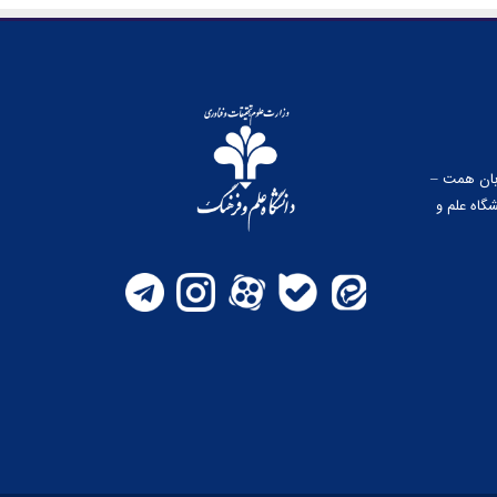
وبان همت –
گاه علم و